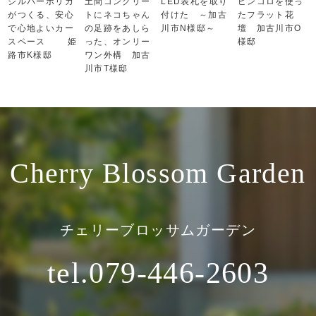
シルバーポリカ
土間コンクリー
LED表札を取り
ピンコロを使っ
がつくる、安心
トにネコちゃん
付けた ～加古
たフラット花
で心地よいカー
の足跡をあしら
川市N様邸～
壇 加古川市O
スペース 姫
った、オンリー
様邸
路市K様邸
ワン外構 加古
川市T様邸
Cherry Blossom Garden
チェリーブロッサムガーデン
tel.079-446-2603