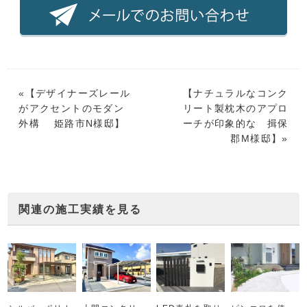
«【
デザイナーズレール
【
ナチュラルなコンク
がアクセントのモダン
リート製枕木のアプロ
外構 姫路市N様邸
】
ーチが印象的な 揖保
郡M様邸
】»
関連の施工実績を見る