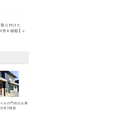
X)を取り付けた
川市Ｋ様邸
】»
タイルの門柱がお家
川市T様邸