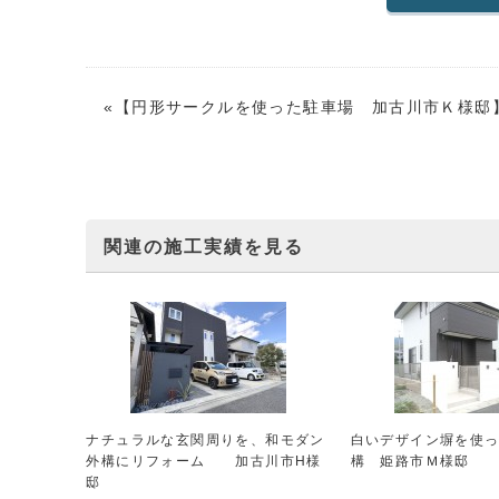
«【
円形サークルを使った駐車場 加古川市Ｋ様邸
関連の施工実績を見る
ナチュラルな玄関周りを、和モダン
白いデザイン塀を使
外構にリフォーム 加古川市H様
構 姫路市Ｍ様邸
邸