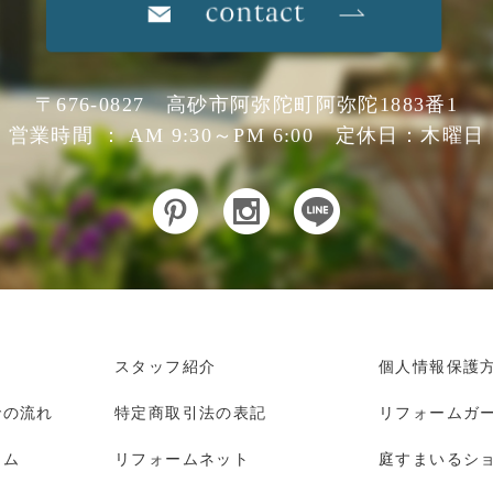
〒676-0827 高砂市阿弥陀町阿弥陀1883番1
営業時間 ： AM 9:30～PM 6:00 定休日：木曜日
スタッフ紹介
個人情報保護
での流れ
特定商取引法の表記
リフォームガ
ーム
リフォームネット
庭すまいるシ