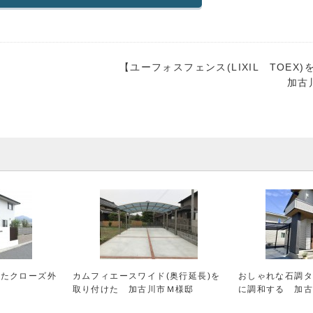
】
【
ユーフォスフェンス(LIXIL TOE
加古
ったクローズ外
カムフィエースワイド(奥行延長)を
おしゃれな石調
取り付けた 加古川市Ｍ様邸
に調和する 加古