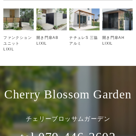
ファンクション
開き門扉AB
ナチュレS 三協
開き門扉AH
ユニット
LIXIL
アルミ
LIXIL
LIXIL
Cherry Blossom Garden
チェリーブロッサムガーデン