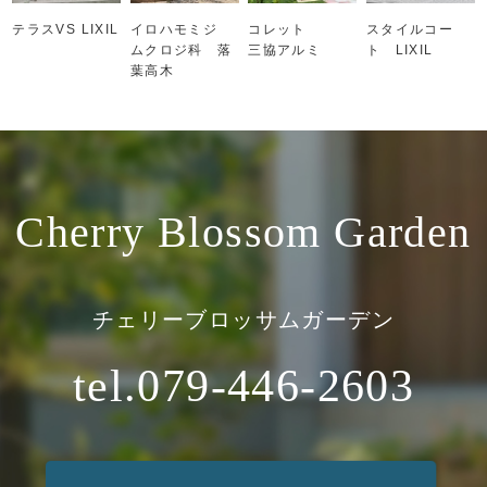
テラスVS LIXIL
イロハモミジ
コレット
スタイルコー
ムクロジ科 落
三協アルミ
ト LIXIL
葉高木
Cherry Blossom Garden
チェリーブロッサムガーデン
tel.079-446-2603