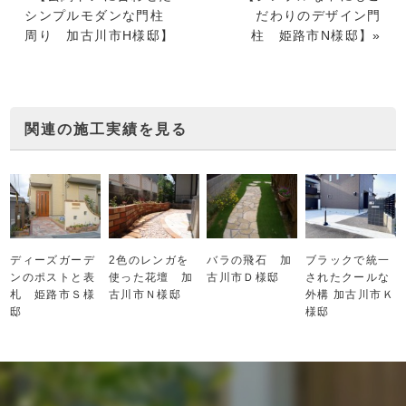
シンプルモダンな門柱
だわりのデザイン門
周り 加古川市H様邸
】
柱 姫路市N様邸
】»
関連の施工実績を見る
ディーズガーデ
2色のレンガを
バラの飛石 加
ブラックで統一
ンのポストと表
使った花壇 加
古川市Ｄ様邸
されたクールな
札 姫路市Ｓ様
古川市Ｎ様邸
外構 加古川市Ｋ
邸
様邸