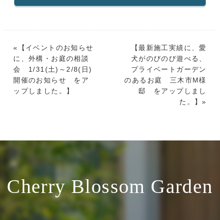
«【
イベントのお知らせ
【
最新施工実績に、愛
に、外構・お庭の相談
犬がのびのび遊べる、
会 1/31(土)～2/8(日)
プライベートガーデン
開催のお知らせ をア
のあるお庭 三木市M様
ップしました。
】
邸 をアップしまし
た。
】»
Cherry Blossom Garden