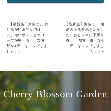
«【
最新施工実績に、 飾
【
最新施工実績に、 傾
り窓が印象的な門柱
斜のある敷地を活かし
に、赤いポストとオリ
た、おしゃれな平屋外
ーブが映える 加古
構 加古川市 N様
郡A様邸 をアップしま
邸 をアップしまし
した。
】
た。
】»
Cherry Blossom Garden