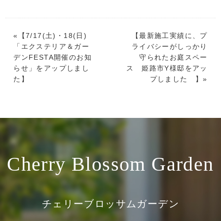
«【
7/17(土)・18(日)
【
最新施工実績に、プ
「エクステリア＆ガー
ライバシーがしっかり
デンFESTA開催のお知
守られたお庭スペー
らせ」をアップしまし
ス 姫路市Y様邸をアッ
た
】
プしました
】»
Cherry Blossom Garden
チェリーブロッサムガーデン