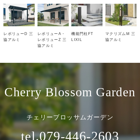
レボリューD 三
レボリューA・
機能門柱FT
マクリズムM 三
協アルミ
レボリューZ 三
LIXIL
協アルミ
協アルミ
Cherry Blossom Garden
チェリーブロッサムガーデン
tel.079-446-2603