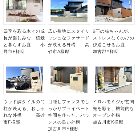
四季を彩る木々の成
広い敷地にスタイリ
6匹の猫ちゃんが、
長が楽しみな、植栽
ッシュなファサード
ストレスなくのびの
と暮らすお庭 小
が映える外構 高
び過ごせるお庭
野市F様邸
砂市A様邸
加古郡Y様邸
ウッド調タイルの門
目隠しフェンスでし
イロハモミジが玄関
柱が映える、おしゃ
っかりプライベート
先を彩る、機能的な
れな外構 高砂
空間を作った、バラ
オープン外構
市F様邸
ンスの良い外構
加古川市K様邸
加古川市Y様邸