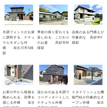
木調フェンスがお家
季節の移り変わりを
品格のある門構えが
に調和する、ナチュ
楽しめる、こだわり
印象的な 高砂市F
ラルモダンな外
のお庭 高砂市M
様邸
構 加古川市S様
様邸
邸
お家の中から植栽を
温かみのある木調で
スタイリッシュな機
眺められる、四季を
コーディネートした
能門柱が印象的なオ
感じる外構 加古
ナチュラル外構
ープン外構 加古