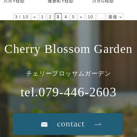
川市Y様邸
播磨町Y様邸
川市G様邸
3 / 10
«
1
2
3
4
5
»
10
...
最後 »
Cherry Blossom Garden
チェリーブロッサムガーデン
tel.079-446-2603