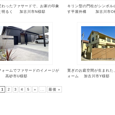
変わったファサードで、お家の印象
キリン型の門柱がシンボル
と明るく 加古川市N様邸
す平屋外構 加古川市O
フォームでファサードのイメージが
寛ぎのお庭空間が生まれた
高砂市U様邸
ォーム 加古川市Y様邸
1
2
3
4
5
»
...
最後 »