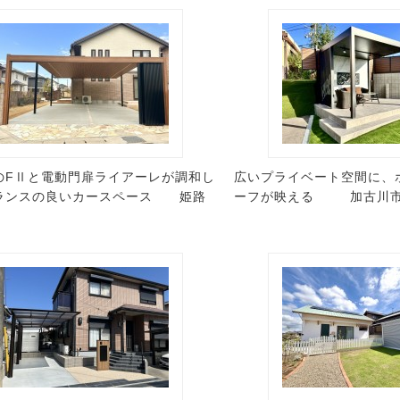
のFⅡと電動門扉ライアーレが調和し
広いプライベート空間に、
ランスの良いカースペース 姫路
ーフが映える 加古川市
邸